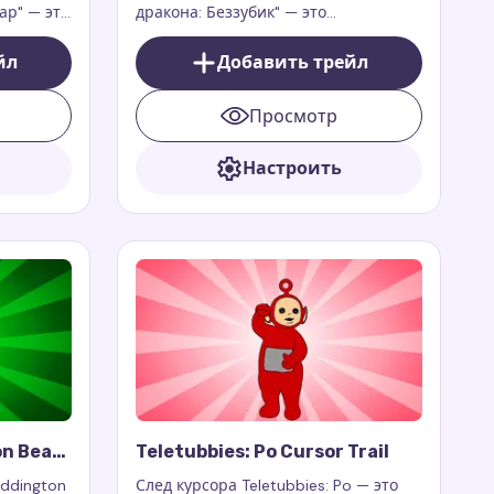
р" — это
дракона: Беззубик" — это
 для
очаровательное и захватывающее
l или
дополнение к вашему цифровому
йл
Добавить трейл
торое
опыту, которое приносит на ваш
 веб-
экран магию, грацию и
Просмотр
приключения с любимым ночным
фурией.
Настроить
n Bear
Teletubbies: Po Cursor Trail
rail
addington
След курсора Teletubbies: Po — это