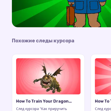
Похожие следы курсора
How To Train Your Dragon
How To 
Gronckle Cursor Trail
Nadder 
След курсора "Как приручить
След кур