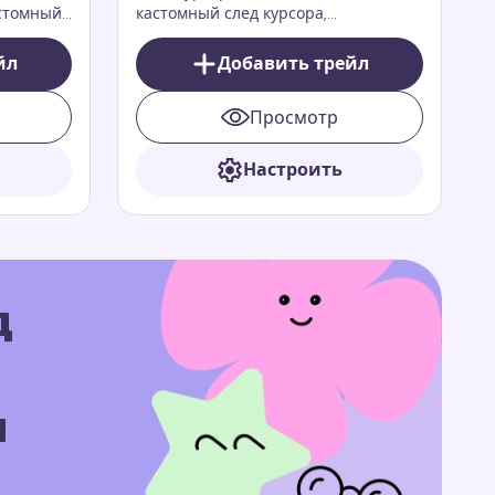
астомный
кастомный след курсора,
ый
вдохновленный одним из любимых
персонажей детского шоу
йл
Добавить трейл
 Перу из
Teletubbies — По
мов
Просмотр
Настроить
д
м