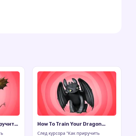
иручить
How To Train Your Dragon
Toothless Cursor Trail
ть
След курсора "Как приручить