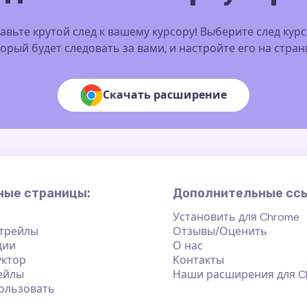
авьте крутой след к вашему курсору! Выберите след курс
орый будет следовать за вами, и настройте его на стра
Скачать расширение
ные страницы:
Дополнительные сс
Установить для Chrome
 трейлы
Отзывы/Оценить
ции
О нас
уктор
Контакты
ейлы
Наши расширения для C
ользовать