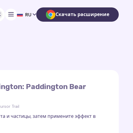
K
Скачать расширение
RU
ngton: Paddington Bear
rsor Trail
та и частицы, затем примените эффект в