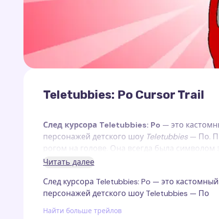
Teletubbies: Po Cursor Trail
След курсора Teletubbies: Po
— это кастомн
персонажей детского шоу
Teletubbies
— По. П
рогом на голове. Она всегда была символом э
беззаботный характер и взаимодействие с 
Читать далее
маленьких зрителей.
След курсора Teletubbies: Po — это кастомн
Этот кастомный след курсора, созданный для
персонажей детского шоу Teletubbies — По
изображает По, добавляя веселые цвета и э
дружелюбную и энергичную натуру. Каждое 
Найти больше трейлов
Teletubbies
в ваш интерфейс.