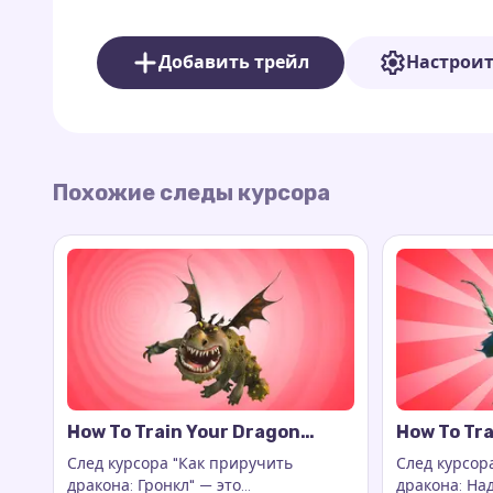
Этот курсор идеально подходит для тех, кто 
Добавить трейл
Настрои
свой браузер. Кастомный дизайн По делает к
доброты, создавая атмосферу позитива и хо
Похожие следы курсора
How To Train Your Dragon
How To Tra
Gronckle Cursor Trail
Nadder Cur
След курсора "Как приручить
След курсор
дракона: Гронкл" — это
дракона: На