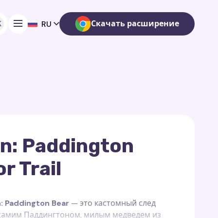
K
Скачать расширение
RU
n: Paddington
r Trail
: Paddington Bear
— это кастомный след
 самим Паддингтоном, милым медведем из