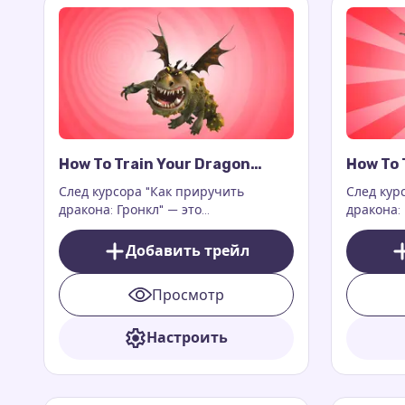
How To Train Your Dragon
How To 
Gronckle Cursor Trail
Nadder 
След курсора "Как приручить
След кур
дракона: Гронкл" — это
дракона:
захватывающее и очаровательное
потряса
дополнение к вашему цифровому
цифровом
Добавить трейл
опыту. Это дополнение к
на ваш э
расширению для браузера Custom
драконов
Просмотр
Cursor Trail или Cursor Trails for
Chrome, которое работает
исключительно на веб-страницах.
Настроить