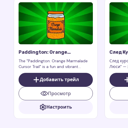
Paddington: Orange
След К
Marmalade Cursor Trail
Тётя Л
The "Paddington: Orange Marmalade
След кур
Cursor Trail" is a fun and vibrant
Люси" — 
addition to your custom cursor,
дополнен
bringing the warm atmosphere and
которое 
Добавить трейл
love for orange marmalade, just like the
мудрость
beloved bear Paddington.
историй 
Просмотр
Настроить