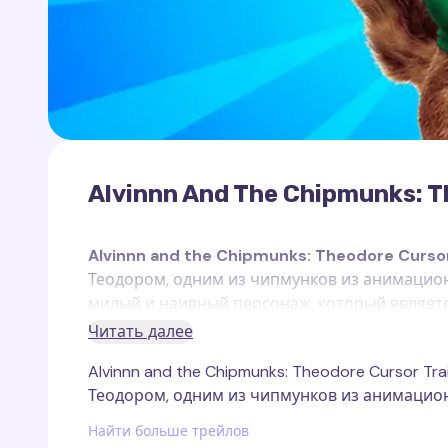
Alvinnn And The Chipmunks: T
Alvinnn and the Chipmunks: Theodore Cursor
Теодором, одним из чипмунков из анимаци
милый и наивный персонаж, который являет
помочь своим друзьям и имеет дружелюбный
Читать далее
Alvinnn and the Chipmunks: Theodore Cursor T
Этот кастомный след курсора для Теодора д
Теодором, одним из чипмунков из анимационн
изображает Теодора в его характерной позе,
Яркие цвета и простой дизайн делают этот к
Найти больше трейлов