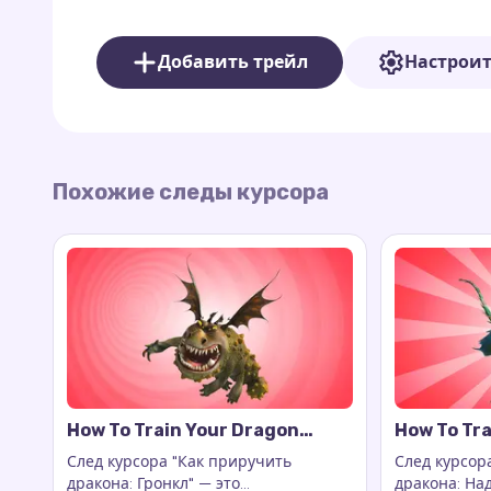
Теодор символизирует дружбу и поддержку, п
хочет добавить немного радости и тепла в св
Добавить трейл
Настрои
Похожие следы курсора
How To Train Your Dragon
How To Tra
Gronckle Cursor Trail
Nadder Cur
След курсора "Как приручить
След курсор
дракона: Гронкл" — это
дракона: На