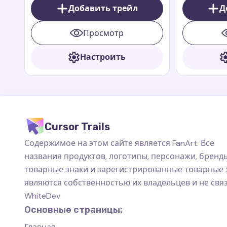
известным персонажем
Добавить трейл
Паддингтоно
Д
Паддингтоном, медведем из Перу из
Перу, котор
анимационных книг и фильмов
многих благ
Просмотр
Paddington
приключения
Paddington
Настроить
Cursor Trails
Содержимое на этом сайте является FanArt. Все
названия продуктов, логотипы, персонажи, бренды
товарные знаки и зарегистрированные товарные 
являются собственностью их владельцев и не свя
WhiteDev
Основные страницы: