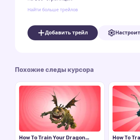
преданность и готовность защищать своих д
Найти больше трейлов
Добавить трейл
Настрои
Похожие следы курсора
How To Train Your Dragon
How To Tra