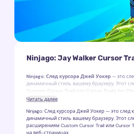
Ninjago: Jay Walker Cursor Tra
Ninjago: След курсора Джей Уокер
— это сле
динамичный стиль вашему браузеру. Этот сл
Custom Cursor Trail
или
Cursor Trails for C
страницах.
Читать далее
Ninjago: След курсора Джей Уокер — это след
Джей Уокер
— это мастер молнии и один из
динамичный стиль вашему браузеру. Этот сле
острым умом, чувством юмора и весёлым хар
расширениям Custom Cursor Trail или Cursor 
команды ниндзя. Джей — источник энергии в 
на веб-страницах.
боящийся вызовов. Несмотря на свою забав