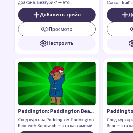
дракона: Беззубик" — это
Cursor Trail" 
очаровательное и захватывающее
addition to 
дополнение к вашему цифровому
Добавить трейл
bringing the
Д
опыту, которое приносит на ваш
love for oran
экран магию, грацию и
beloved bear
Просмотр
приключения с любимым ночным
фурией.
Настроить
Paddington: Paddington Bear
Paddingto
With Sandwich Cursor Trail
Cursor Tra
След курсора Paddington: Paddington
След курсора
Bear with Sandwich — это кастомный
Bear — это к
след курсора, вдохновленный
вдохновлен