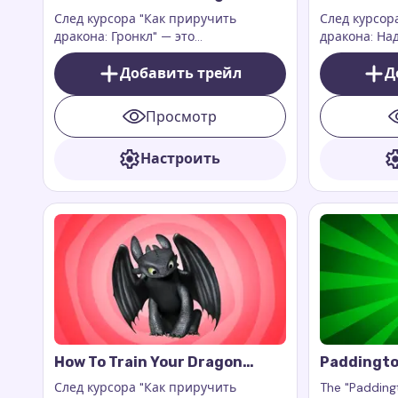
Gronckle Cursor Trail
Nadder Cur
След курсора "Как приручить
След курсор
дракона: Гронкл" — это
дракона: На
захватывающее и очаровательное
потрясающе
дополнение к вашему цифровому
Добавить трейл
цифровому о
Д
опыту. Это дополнение к
на ваш экра
расширению для браузера Custom
драконов.
Просмотр
Cursor Trail или Cursor Trails for
Chrome, которое работает
Настроить
исключительно на веб-страницах.
How To Train Your Dragon
Paddingto
Toothless Cursor Trail
Marmalade 
След курсора "Как приручить
The "Padding