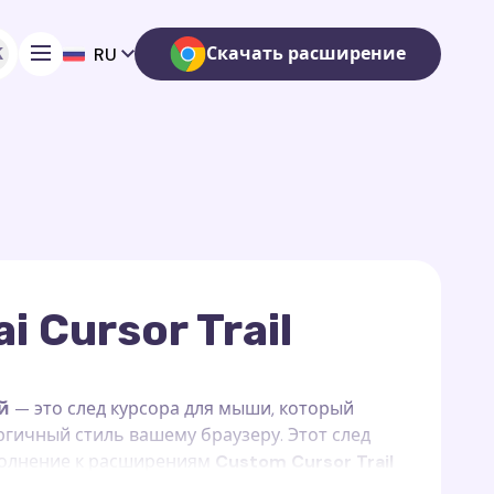
K
Скачать расширение
RU
ai Cursor Trail
ай
— это след курсора для мыши, который
гичный стиль вашему браузеру. Этот след
полнение к расширениям
Custom Cursor Trail
rome
, и функционирует исключительно на