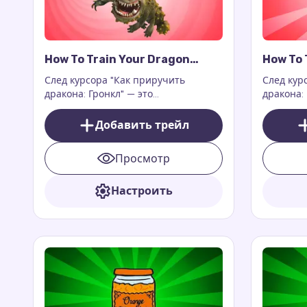
How To Train Your Dragon
How To 
Gronckle Cursor Trail
Nadder 
След курсора "Как приручить
След кур
дракона: Гронкл" — это
дракона:
захватывающее и очаровательное
потряса
дополнение к вашему цифровому
цифровом
Добавить трейл
опыту. Это дополнение к
на ваш э
расширению для браузера Custom
драконов
Просмотр
Cursor Trail или Cursor Trails for
Chrome, которое работает
исключительно на веб-страницах.
Настроить