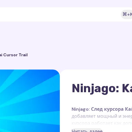
⌘+
ai Cursor Trail
Ninjago: K
Ninjago: След курсора К
добавляет мощный и энер
курсора работает как до
или
Cursor Trails for Ch
Читать далее