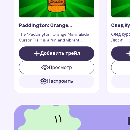
Paddington: Orange
След К
Marmalade Cursor Trail
Тётя Л
The "Paddington: Orange Marmalade
След кур
Cursor Trail" is a fun and vibrant
Люси" — 
addition to your custom cursor,
дополнен
bringing the warm atmosphere and
которое 
Добавить трейл
love for orange marmalade, just like the
мудрость
beloved bear Paddington.
историй 
Просмотр
Настроить