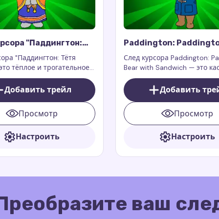
урсора "Паддингтон:
Paddington: Paddingto
юси"
With Sandwich Cursor T
сора "Паддингтон: Тётя
След курсора Paddington: P
это тёплое и трогательное
Bear with Sandwich — это к
ие к вашему курсору,
след курсора, вдохновленн
приносит очарование и
известным персонажем
Добавить трейл
Добавить тре
 любимой тёти Люси из
Паддингтоном, медведем из
о медвежонке Паддингтоне.
анимационных книг и филь
Просмотр
Просмотр
Paddington
Настроить
Настроить
Преобразите ваш сле