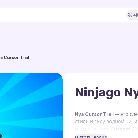
⌘+
a Cursor Trail
Ninjago Ny
Nya Cursor Trail
— это сле
стиль и силу водной нинд
расширениям
Custom Cur
функционирует исключите
Читать далее