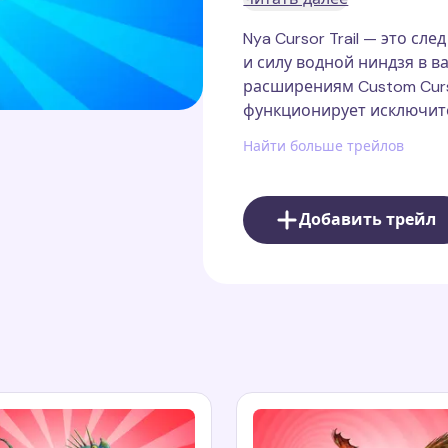
Nya Cursor Trail — это сл
Ния
— один из главных п
и силу водной ниндзя в в
стихии воды и незаменим
расширениям Custom Cursor
защищать Ниндзяго-сити о
функционирует исключите
является примером незав
только своими боевыми 
Найти больше трейлов
который часто помогает 
сила позволяет ей управ
впечатляющие атаки.
Добавить трейл