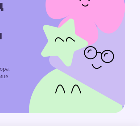
д
м
ора,
нице