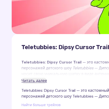
Teletubbies: Dipsy Cursor Trai
Teletubbies: Dipsy Cursor Trail
— это кастом
персонажей детского шоу
Teletubbies
— Дипси
носит свою уникальную шапку в виде антенны
персонажей. Он очень веселый, отважный и 
Читать далее
свою креативность и дружелюбие.
Teletubbies: Dipsy Cursor Trail — это касто
Этот кастомный след курсора, созданный для
персонажей детского шоу Teletubbies — Дипс
энергию. Курсор изображает Дипси в его ти
дизайна, которые подчеркивают его веселую
Найти больше трейлов
делают этот курсор отличным выбором для те