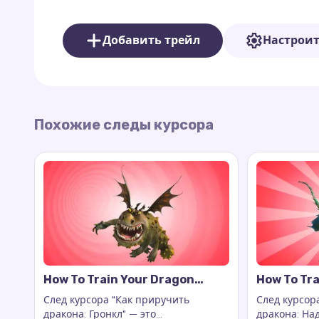
веселья в свой браузер.
Добавить трейл
Настрои
Похожие следы курсора
How To Train Your Dragon
How To Tra
Gronckle Cursor Trail
Nadder Cur
След курсора "Как приручить
След курсор
дракона: Гронкл" — это
дракона: На