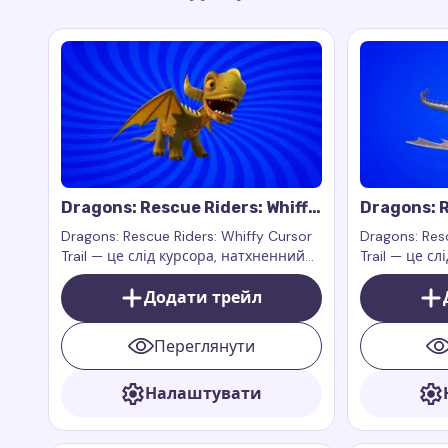
Dragons: Rescue Riders: Whiffy
Dragons: R
Cursor Trail
Cursor Tra
Dragons: Rescue Riders: Whiffy Cursor
Dragons: Resc
Trail — це слід курсора, натхненний
Trail — це с
персонажем Віффі з анімаційного
персонажем 
серіалу Dragons: Rescue Riders
Додати трейл
серіалу Drag
Переглянути
Налаштувати