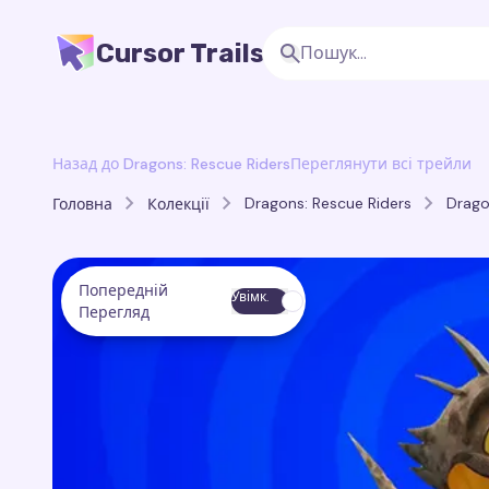
Cursor Trails
Назад до Dragons: Rescue Riders
Переглянути всі трейли
Dragons: Rescue Riders
Drago
Головна
Колекції
Попередній
Увімк.
Перегляд