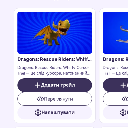
Dragons: Rescue Riders: Whiffy
Dragons: R
Cursor Trail
Cursor Tra
Dragons: Rescue Riders: Whiffy Cursor
Dragons: Resc
Trail — це слід курсора, натхненний
Trail — це с
персонажем Віффі з анімаційного
персонажем 
серіалу Dragons: Rescue Riders
Додати трейл
серіалу Drag
Переглянути
Налаштувати