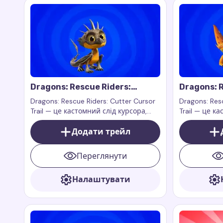
Dragons: Rescue Riders:
Dragons: R
Cutter Cursor Trail
Zeppla Cur
Dragons: Rescue Riders: Cutter Cursor
Dragons: Res
Trail — це кастомний слід курсора,
Trail — це к
натхнений персонажем Каттером з
натхнений 
шоу Dragons: Rescue Riders. Каттер —
Додати трейл
шоу Dragons:
це один з головних драконів шоу,
який є найсильнішим і найбільш
Переглянути
рішучим серед усіх героїв.
Налаштувати