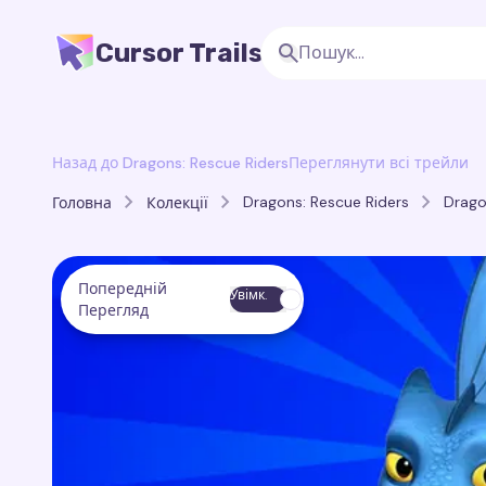
Cursor Trails
Назад до Dragons: Rescue Riders
Переглянути всі трейли
Dragons: Rescue Riders
Drago
Головна
Колекції
Попередній
Увімк.
Перегляд