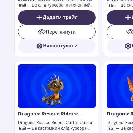
Trail — це слід курсора, натхненний
Trail — це с
персонажем Віффі з анімаційного
персонажем 
серіалу Dragons: Rescue Riders
Додати трейл
серіалу Drag
Переглянути
Налаштувати
Dragons: Rescue Riders:
Dragons: R
Cutter Cursor Trail
Zeppla Cur
Dragons: Rescue Riders: Cutter Cursor
Dragons: Res
Trail — це кастомний слід курсора,
Trail — це к