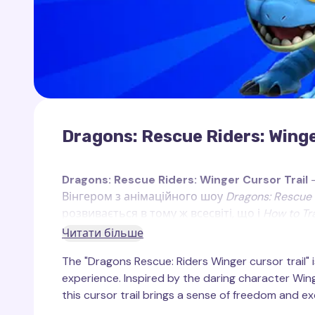
Dragons: Rescue Riders: Winge
Dragons: Rescue Riders: Winger Cursor Trail
—
Вінгером з анімаційного шоу
Dragons: Rescue 
розвивається в тому ж всесвіті, що і
How to Tr
молодих драконів і їхніх друзів-лідерів, які
Читати більше
та мешканцям островів.
The "Dragons Rescue: Riders Winger cursor trail" 
Вінгер — це один з головних персонажів шоу
experience. Inspired by the daring character Win
серед своїх друзів. Він має сильні крила, що 
this cursor trail brings a sense of freedom and e
відданий своїй команді. Вінгер відомий своєю
найнебезпечніших ситуаціях.