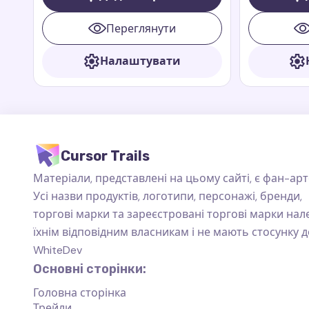
веселий дракон, відомий своєю
елементи. Її
доброзичливістю та любов’ю до їжі.
спортивний 
Переглянути
роблять її о
енергійних і
Налаштувати
Аїша асоціює
синього та б
підкреслює ї
океану.
Cursor Trails
Матеріали, представлені на цьому сайті, є фан-арт
Усі назви продуктів, логотипи, персонажі, бренди,
торгові марки та зареєстровані торгові марки на
їхнім відповідним власникам і не мають стосунку д
WhiteDev
Основні сторінки:
Головна сторінка
Трейли