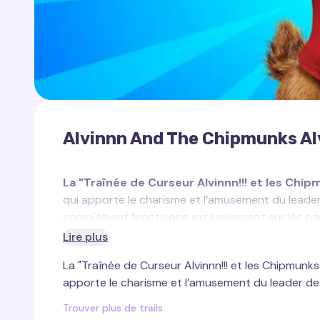
Alvinnn And The Chipmunks Alv
La "Traînée de Curseur Alvinnn!!! et les Chipm
qui apporte le charisme et l’amusement du leade
complément fonctionne exclusivement sur les pa
Cursor Trails for Chrome
.
Lire plus
La "Traînée de Curseur Alvinnn!!! et les Chipmunks 
Alvin
, le personnage principal de la série
"Alvinnn
apporte le charisme et l’amusement du leader de
créativité et son caractère légèrement espiègle. E
l’aventure, bien que son impulsivité le mène sou
Trouver plus de trails
le "A" sur son pull, Alvin est devenu un symbole de