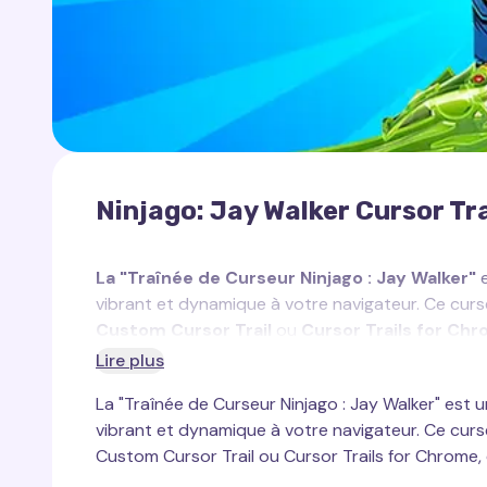
Ninjago: Jay Walker Cursor Tra
La "Traînée de Curseur Ninjago : Jay Walker"
e
vibrant et dynamique à votre navigateur. Ce cu
Custom Cursor Trail
ou
Cursor Trails for Ch
Lire plus
Jay Walker
est le maître de la foudre et l’un de
La "Traînée de Curseur Ninjago : Jay Walker" est 
pour son esprit vif, son humour et son caractère 
vibrant et dynamique à votre navigateur. Ce cu
Jay est la source d’énergie de l’équipe, toujours 
Custom Cursor Trail ou Cursor Trails for Chrome,
nature comique, Jay montre une immense loyauté