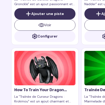
Gronckle" est un ajout passionnant et
Nadder" est u
charmant à votre expérience
expérience n
numérique. Ce complément pour
Ajouter une piste
grandeur et 
A
l'extension de navigateur Custom
dragons sur v
Cursor Trail ou Cursor Trails for Chrome
Voir
fonctionne exclusivement sur les pages
web.
Configurer
How To Train Your Dragon
Traînée D
Toothless Cursor Trail
Paddingto
La "Traînée de Curseur Dragons :
La "Traînée d
D’Orange
Krokmou" est un ajout charmant et
Marmelade d’