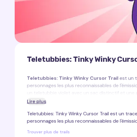
Teletubbies: Tinky Winky Curso
Teletubbies: Tinky Winky Cursor Trail
est un t
personnages les plus reconnaissables de l'émiss
un teletubbie violet avec un sac distinctif et une
nature calme mais têtue et est le plus âgé parmi l
Lire plus
Winky est un excellent leader parmi les autres p
Teletubbies: Tinky Winky Cursor Trail est un trace
Ce traceur de curseur personnalisé, créé pour Tin
personnages les plus reconnaissables de l'émiss
interface. Le curseur représente Tinky Winky dan
curseur non seulement unique, mais aussi amusant.
Trouver plus de trails
atmosphère chaleureuse et harmonieuse à votre