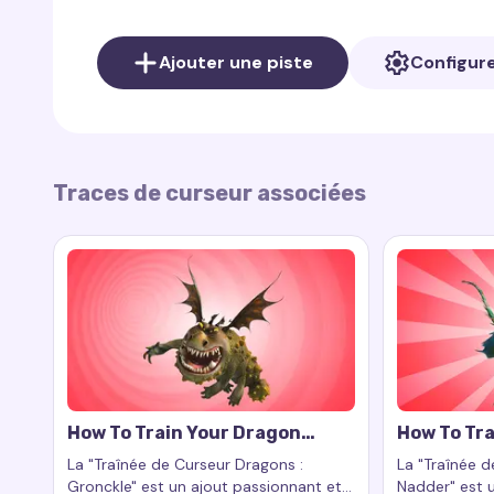
Tinky Winky symbolise l'amitié et le soutien mutue
Ajouter une piste
Configur
ajouter une touche de gentillesse et de joie à leu
caractère de Tinky Winky, apporte de la joie, de l
lumineuse et agréable.
Ce curseur est idéal pour ceux qui aiment le style
Traces de curseur associées
agréables,
Tinky Winky Cursor Trail
rendra votr
How To Train Your Dragon
How To Tra
Gronckle Cursor Trail
Nadder Cur
La "Traînée de Curseur Dragons :
La "Traînée d
Gronckle" est un ajout passionnant et
Nadder" est u